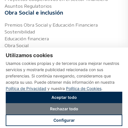
Asuntos Regulatorios
Obra Social e inclusión
Premios Obra Social y Educación Financiera
Sostenibilidad
Educación financiera
Obra Social
Actualidad
Utilizamos cookies
Usamos cookies propias y de terceros para mejorar nuestros
Notas de prensa
servicios y mostrarle publicidad relacionada con sus
Agenda
preferencias. Si continúa navegando, consideramos que
Temas de interés
acepta su uso. Puede obtener más información en nuestra
Multimedia
Política de Privacidad
y nuestra
Política de Cookies
.
Aceptar todo
Copyright © 2026
Rechazar todo
Reservados todos los derechos
|
Aviso legal
|
Política
de privacidad
|
Política de cookies
Configurar