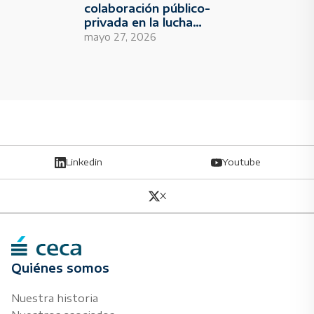
colaboración público-
privada en la lucha
contra la financiación
mayo 27, 2026
del terrorismo y los
radicalismos
Linkedin
Youtube
X
Quiénes somos
Nuestra historia