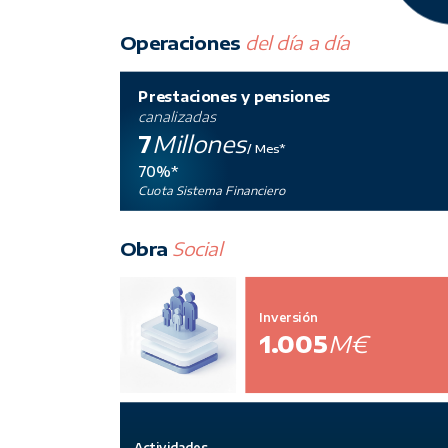
Operaciones
del día a día
Prestaciones y pensiones
canalizadas
7
Millones
/ Mes*
70%*
Cuota Sistema Financiero
Obra
Social
Inversión
1.005
M€
Actividades