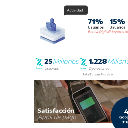
71%
15%
Usuarios
Usuarios
Banca Digital
Mayores d
25
Millones
1.228
Millon
Usuarios
Operaciones
Total Sistema Financiero
Satisfacción
4
Apps de pago
Goog