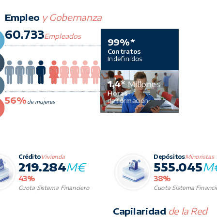
Empleo
y Gobernanza
60.733
Empleados
99%*
Contratos
Indefinidos
1,4*
Millones
Horas
56%
de formación
de mujeres
Crédito
Vivienda
Depósitos
Minoristas
219.284
M€
555.045
M
43%
38%
Cuota Sistema Financiero
Cuota Sistema Financi
Capilaridad
de la Red