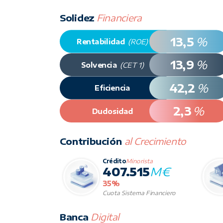
Solidez
Financiera
13,5
%
Rentabilidad
(ROE)
13,9
%
Solvencia
(CET 1)
42,2
%
Eficiencia
2,3
%
Dudosidad
Contribución
al Crecimiento
Crédito
Minorista
407.515
M€
35%
Cuota Sistema Financiero
Banca
Digital