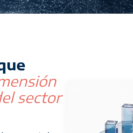
 que
mensión
el sector