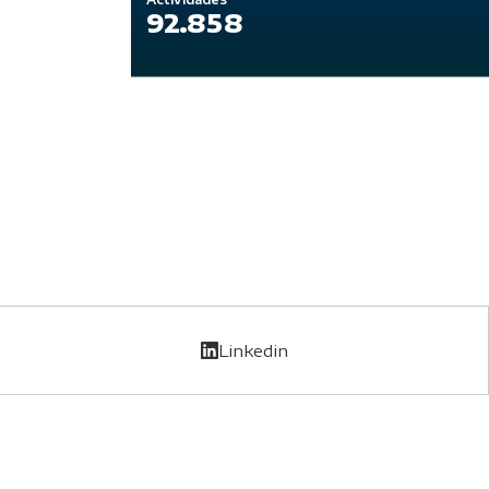
92.858
Linkedin