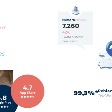
Número
Oficinas
7.260
e 65
42%
Cuota Sistema
Financiero
es
4.7
Poblac
99,3%*
App Store
Total Sis
.8
le Play