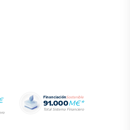
Financiación
Sostenible
€
91.000
M€*
Total Sistema Financiero
ero