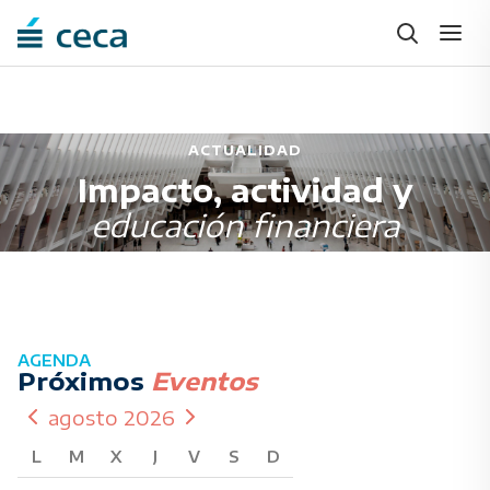
ACTUALIDAD
Impacto, actividad y
educación financiera
AGENDA
Próximos
Eventos
agosto 2026
L
M
X
J
V
S
D