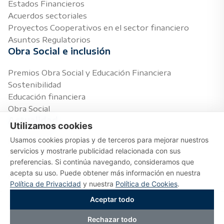
Estados Financieros
Acuerdos sectoriales
Proyectos Cooperativos en el sector financiero
Asuntos Regulatorios
Obra Social e inclusión
Premios Obra Social y Educación Financiera
Sostenibilidad
Educación financiera
Obra Social
Actualidad
Utilizamos cookies
Usamos cookies propias y de terceros para mejorar nuestros
Notas de prensa
servicios y mostrarle publicidad relacionada con sus
Agenda
preferencias. Si continúa navegando, consideramos que
Temas de interés
acepta su uso. Puede obtener más información en nuestra
Multimedia
Política de Privacidad
y nuestra
Política de Cookies
.
Aceptar todo
Copyright © 2026
Rechazar todo
Reservados todos los derechos
|
Aviso legal
|
Política