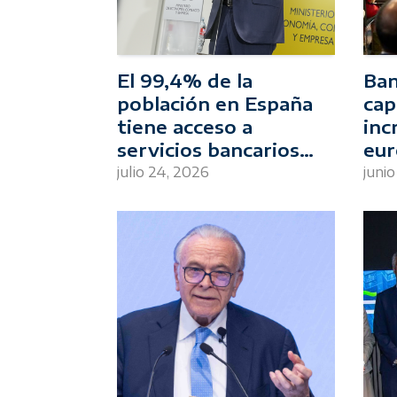
El 99,4% de la
Ban
población en España
cap
tiene acceso a
inc
servicios bancarios
eur
presenciales en su
sim
julio 24, 2026
juni
municipio