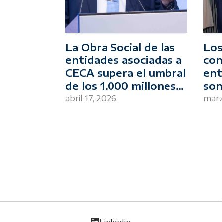
La Obra Social de las
Los
entidades asociadas a
con
CECA supera el umbral
ent
de los 1.000 millones
son
de euros de inversión,
mej
abril 17, 2026
marz
una cifra
pro
que reafirma su rol como imp
cib
bienestar
y el crecimiento
económico
Linkedin