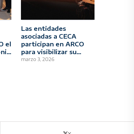
Las entidades
asociadas a CECA
O el
participan en ARCO
onio
para visibilizar su
patrimonio artístico y
marzo 3, 2026
cultural
X