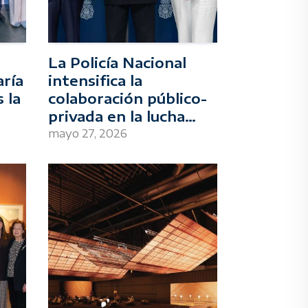
La Policía Nacional
ría
intensifica la
 la
colaboración público-
privada en la lucha
ctor
contra la financiación
mayo 27, 2026
a
del terrorismo y los
radicalismos