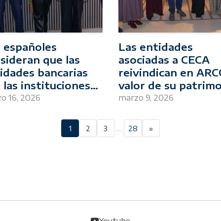
 españoles
Las entidades
sideran que las
asociadas a CECA
idades bancarias
reivindican en ARC
 las instituciones
valor de su patrim
or preparadas para
artístico y cultural
o 16, 2026
marzo 9, 2026
tegerlos de las
ulsoras del
erestafas
…
1
2
3
28
»
Youtube