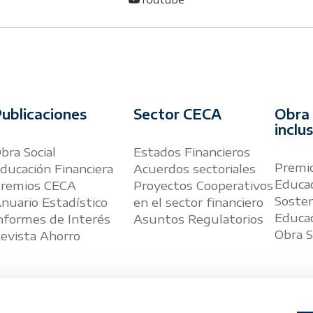
ublicaciones
Sector CECA
Obra 
inclu
bra Social
Estados Financieros
Premio
ducación Financiera
Acuerdos sectoriales
Educac
remios CECA
Proyectos Cooperativos
Sosten
nuario Estadístico
en el sector financiero
Educac
nformes de Interés
Asuntos Regulatorios
Obra S
evista Ahorro