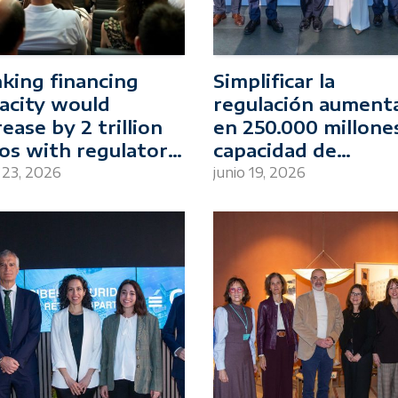
king financing
Simplificar la
acity would
regulación aumenta
rease by 2 trillion
en 250.000 millones
os with regulatory
capacidad de
plification
financiación del se
o 23, 2026
junio 19, 2026
bancario en Españ