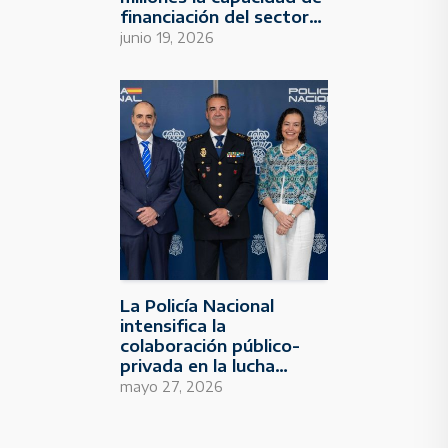
financiación del sector
bancario en España
junio 19, 2026
La Policía Nacional
intensifica la
colaboración público-
privada en la lucha
contra la financiación
mayo 27, 2026
del terrorismo y los
radicalismos