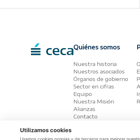
Quiénes somos
P
Nuestra historia
O
Nuestros asociados
E
Órganos de gobierno
P
Sector en cifras
A
Equipo
I
Nuestra Misión
R
Alianzas
Contacto
Utilizamos cookies
Usamos cookies propias y de terceros para mejorar nuestro