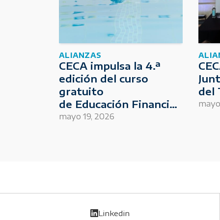
ALIANZAS
ALIA
CECA impulsa la 4.ª
CECA
edición del curso
Jun
gratuito
del 
de Educación Financiera
mayo 
para Deportistas
mayo 19, 2026
Linkedin