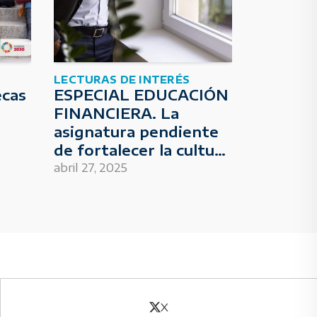
LECTURAS DE INTERÉS
ecas
ESPECIAL EDUCACIÓN
FINANCIERA. La
asignatura pendiente
de fortalecer la cultura
económica de la
abril 27, 2025
sociedad
X