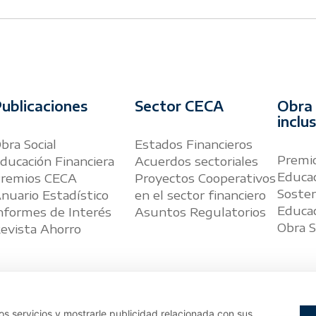
ublicaciones
Sector CECA
Obra 
inclu
bra Social
Estados Financieros
Premio
ducación Financiera
Acuerdos sectoriales
Educac
remios CECA
Proyectos Cooperativos
Sosten
nuario Estadístico
en el sector financiero
Educac
nformes de Interés
Asuntos Regulatorios
Obra S
evista Ahorro
s servicios y mostrarle publicidad relacionada con sus