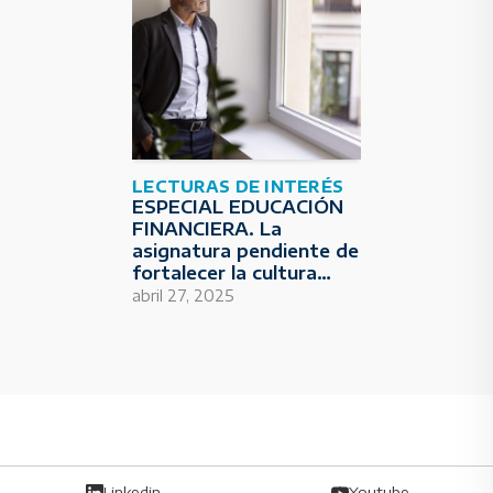
LECTURAS DE INTERÉS
ESPECIAL EDUCACIÓN
FINANCIERA. La
asignatura pendiente de
fortalecer la cultura
económica de la
abril 27, 2025
sociedad
Linkedin
Youtube