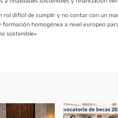
 a finalidades sostenibles y financiación ver
rol difícil de cumplir y no contar con un m
y formación homogénea a nivel europeo par
no sostenible»