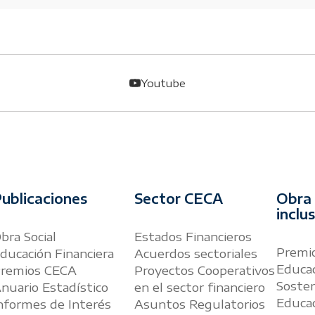
Youtube
ublicaciones
Sector CECA
Obra 
inclu
bra Social
Estados Financieros
Premio
ducación Financiera
Acuerdos sectoriales
Educac
remios CECA
Proyectos Cooperativos
Sosten
nuario Estadístico
en el sector financiero
Educac
nformes de Interés
Asuntos Regulatorios