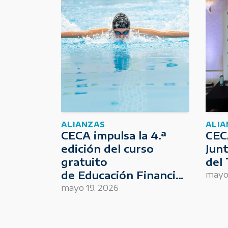
ALIANZAS
ALIA
CECA impulsa la 4.ª
CECA
edición del curso
Jun
gratuito
del 
de Educación Financiera
mayo 
para Deportistas
mayo 19, 2026