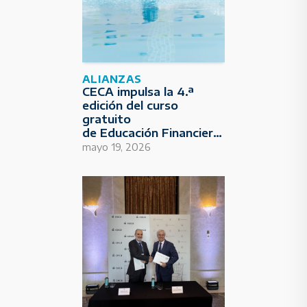
ALIANZAS
CECA impulsa la 4.ª
edición del curso
gratuito
de Educación Financiera
para Deportistas
mayo 19, 2026