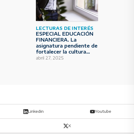
LECTURAS DE INTERÉS
ESPECIAL EDUCACIÓN
FINANCIERA. La
asignatura pendiente de
fortalecer la cultura
económica de la
abril 27, 2025
sociedad
Linkedin
Youtube
X