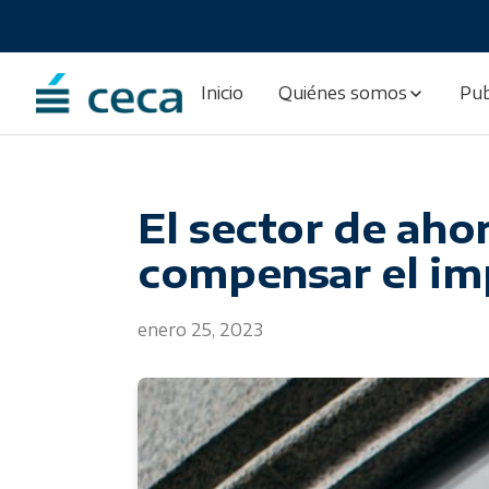
Skip
to
content
Inicio
Quiénes somos
Pub
El sector de aho
compensar el im
enero 25, 2023