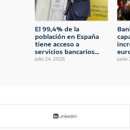
El 99,4% de la
Ban
población en España
cap
tiene acceso a
incr
servicios bancarios
eur
presenciales en su
simp
julio 24, 2026
junio
municipio
Linkedin