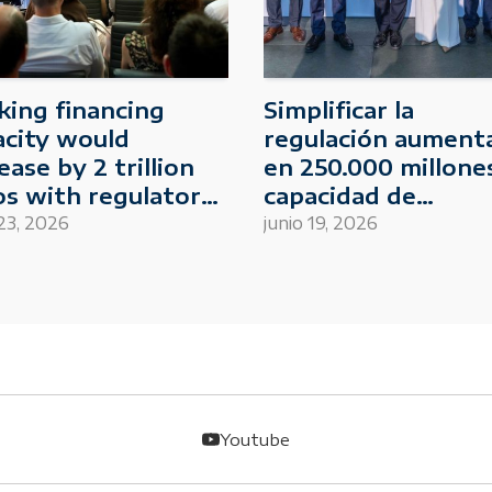
king financing
Simplificar la
acity would
regulación aumenta
ease by 2 trillion
en 250.000 millones
os with regulatory
capacidad de
lification
financiación del se
 23, 2026
junio 19, 2026
bancario en Españ
Youtube